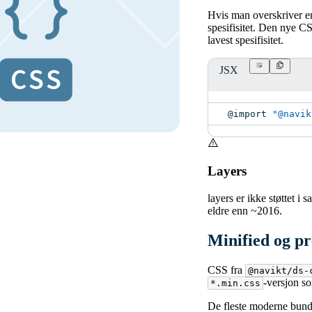
Hvis man overskriver e
spesifisitet. Den nye 
lavest spesifisitet.
JSX
@
import
"@navik
Layers
layers er ikke støttet i
eldre enn ~2016.
Minified og pr
CSS fra
@navikt/ds-
-versjon so
*.min.css
De fleste moderne bundl