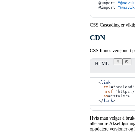
@import
"@navik
@import
"@navik
CSS Cascading er vikti
CDN
CSS finnes versjonert
HTML
<
link
rel
=
"
preload
"
href
=
"
https:/
as
=
"
style
"
>
</
link
>
Hvis man velger å bruk
alle andre Aksel-løsnin
oppdatere versjoner og 