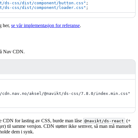
t/ds-css/dist/component/button.css"
;
t/ds-css/dist/component/loader.css"
;
g her,
se vår implementasjon for referanse
.
 på Nav CDN.
/cdn.nav.no/aksel/@navikt/ds-css/7.8.0/index.min.css
"
e CDN for lasting av CSS, burde man låse
(+
@navikt/ds-react
ger) til samme versjon. CDN støtter ikke semver, så man må manuelt
holde dem i synk.