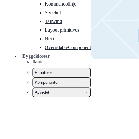
Kommandolinje
Stylelint
Tailwind
Layout primitives
Nextjs
OverridableComponent
Byggeklosser
Ikoner
Primitives
Komponenter
Avviklet