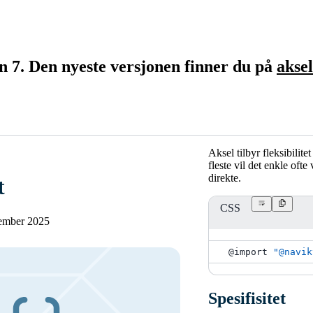
n 7. Den nyeste versjonen finner du på
akse
Aksel tilbyr fleksibilit
fleste vil det enkle oft
direkte.
t
CSS
vember 2025
@import
"@navik
Spesifisitet