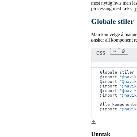
mest nyttig hvis man la
processing med f.eks.
Globale stiler
Man kan velge å manuelt 
ønsker all komponent rel
CSS
Globale stiler
@import
"@navik
@import
"@navik
@import
"@navik
@import
"@navik
@import
"@navik
Alle komponente
@import
"@navik
Unntak