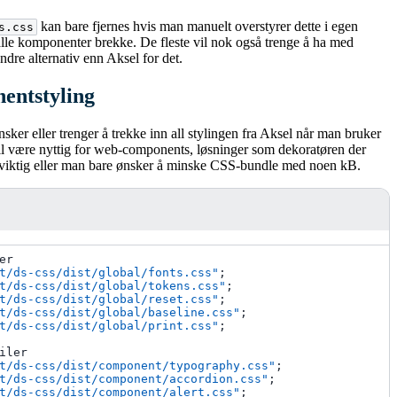
kan bare fjernes hvis man manuelt overstyrer dette i egen
s.css
 alle komponenter brekke. De fleste vil nok også trenge å ha med
andre alternativ enn Aksel for det.
entstyling
nsker eller trenger å trekke inn all stylingen fra Aksel når man bruker
l være nyttig for web-components, løsninger som dekoratøren der
r viktig eller man bare ønsker å minske CSS-bundle med noen kB.
er
t/ds-css/dist/global/fonts.css"
;
t/ds-css/dist/global/tokens.css"
;
t/ds-css/dist/global/reset.css"
;
t/ds-css/dist/global/baseline.css"
;
t/ds-css/dist/global/print.css"
;
iler
t/ds-css/dist/component/typography.css"
;
t/ds-css/dist/component/accordion.css"
;
t/ds-css/dist/component/alert.css"
;