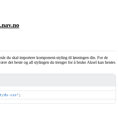
l.nav.no
et når du skal importere komponent-styling til løsningen din. For de
e være det beste og all stylingen du trenger for å bruke Aksel kan hentes
t/ds-css"
;