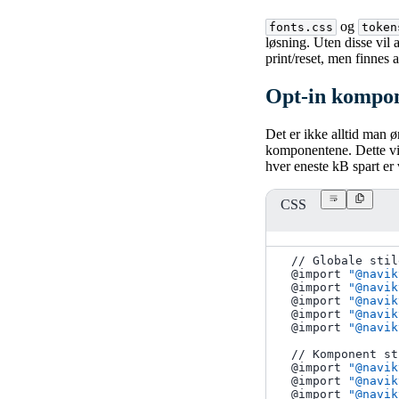
og
fonts.css
token
løsning. Uten disse vil
print/reset, men finnes 
Opt-in kompon
Det er ikke alltid man ø
komponentene. Dette vi
hver eneste kB spart e
CSS
// Globale stil
@import
"@navik
@import
"@navik
@import
"@navik
@import
"@navik
@import
"@navik
// Komponent st
@import
"@navik
@import
"@navik
@import
"@navik