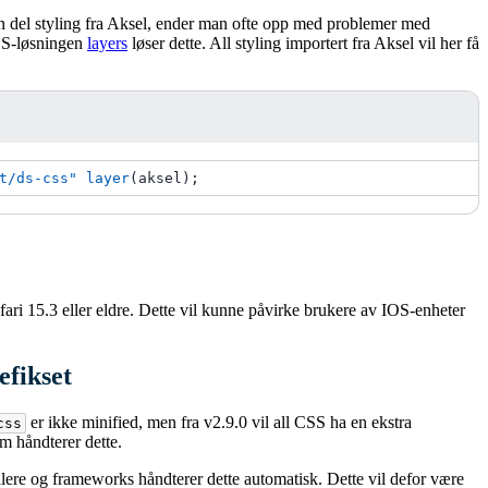
n del styling fra Aksel, ender man ofte opp med problemer med
CSS-løsningen
layers
løser dette. All styling importert fra Aksel vil her få
t/ds-css"
layer
(
aksel
)
;
 safari 15.3 eller eldre. Dette vil kunne påvirke brukere av IOS-enheter
efikset
er ikke minified, men fra v2.9.0 vil all CSS ha en ekstra
css
m håndterer dette.
ere og frameworks håndterer dette automatisk. Dette vil defor være