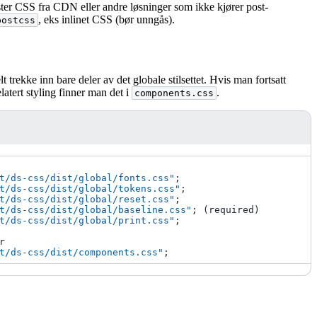
ster CSS fra CDN eller andre løsninger som ikke kjører post-
, eks inlinet CSS (bør unngås).
postcss
trekke inn bare deler av det globale stilsettet. Hvis man fortsatt
atert styling finner man det i
.
components.css
t/ds-css/dist/global/fonts.css"
;
t/ds-css/dist/global/tokens.css"
;
t/ds-css/dist/global/reset.css"
;
t/ds-css/dist/global/baseline.css"
;
(
required
)
t/ds-css/dist/global/print.css"
;
r
t/ds-css/dist/components.css"
;