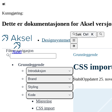
Kunngjøring:
Dette er dokumentasjonen for Aksel versjo
Søk
Ctrl
K
Designsystemet
Filtrer navigasjon
Aksel
Grunnleggende
CSS impor
Grunnleggende
Introduksjon
Stabil
Oppdatert 25. no
Brand
Styling
Kode
Migrering
CSS import